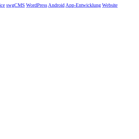
ice
swgCMS
WordPress
Android
App-Entwicklung
Website