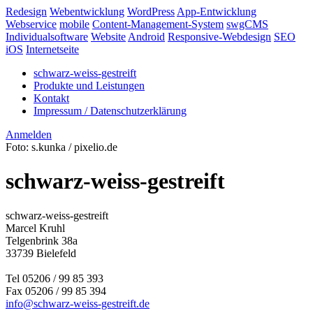
Redesign
Webentwicklung
WordPress
App-Entwicklung
Webservice
mobile
Content-Management-System
swgCMS
Individualsoftware
Website
Android
Responsive-Webdesign
SEO
iOS
Internetseite
schwarz-weiss-gestreift
Produkte und Leistungen
Kontakt
Impressum / Datenschutzerklärung
Anmelden
Foto: s.kunka / pixelio.de
schwarz-weiss-gestreift
schwarz-weiss-gestreift
Marcel Kruhl
Telgenbrink 38a
33739 Bielefeld
Tel 05206 / 99 85 393
Fax 05206 / 99 85 394
info@schwarz-weiss-gestreift.de