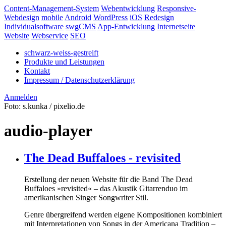
Content-Management-System
Webentwicklung
Responsive-
Webdesign
mobile
Android
WordPress
iOS
Redesign
Individualsoftware
swgCMS
App-Entwicklung
Internetseite
Website
Webservice
SEO
schwarz-weiss-gestreift
Produkte und Leistungen
Kontakt
Impressum / Datenschutzerklärung
Anmelden
Foto: s.kunka / pixelio.de
audio-player
The Dead Buffaloes - revisited
Erstellung der neuen Website für die Band The Dead
Buffaloes »revisited« – das Akustik Gitarrenduo im
amerikanischen Singer Songwriter Stil.
Genre übergreifend werden eigene Kompositionen kombiniert
mit Interpretationen von Songs in der Americana Tradition –