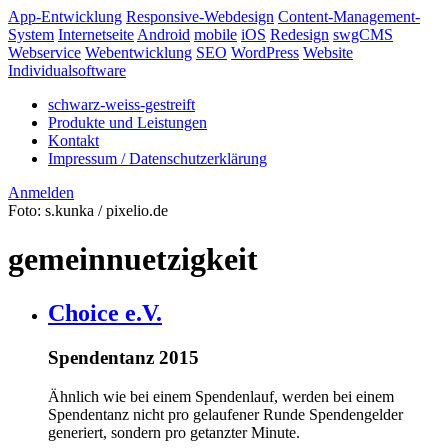
App-Entwicklung
Responsive-Webdesign
Content-Management-
System
Internetseite
Android
mobile
iOS
Redesign
swgCMS
Webservice
Webentwicklung
SEO
WordPress
Website
Individualsoftware
schwarz-weiss-gestreift
Produkte und Leistungen
Kontakt
Impressum / Datenschutzerklärung
Anmelden
Foto: s.kunka / pixelio.de
gemeinnuetzigkeit
Choice e.V.
Spendentanz 2015
Ähnlich wie bei einem Spendenlauf, werden bei einem
Spendentanz nicht pro gelaufener Runde Spendengelder
generiert, sondern pro getanzter Minute.