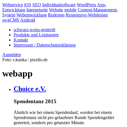
Webservice
iOS
SEO
Individualsoftware
WordPress
App-
Entwicklung
Internetseite
Website
mobile
Content-Management-
System
Webentwicklung
Redesign
Responsive-Webdesign
swgCMS
Android
schwarz-weiss-gestreift
Produkte und Leistungen
Kontakt
Impressum / Datenschutzerklärung
Anmelden
Foto: s.kunka / pixelio.de
webapp
Choice e.V.
Spendentanz 2015
Ähnlich wie bei einem Spendenlauf, werden bei einem
Spendentanz nicht pro gelaufener Runde Spendengelder
generiert, sondern pro getanzter Minute.