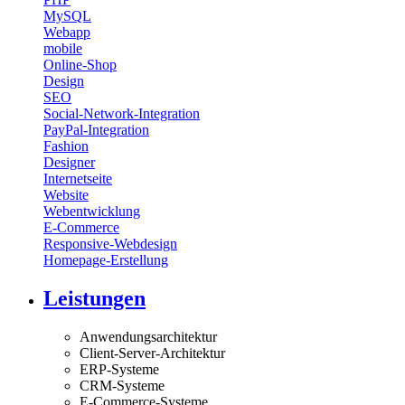
MySQL
Webapp
mobile
Online-Shop
Design
SEO
Social-Network-Integration
PayPal-Integration
Fashion
Designer
Internetseite
Website
Webentwicklung
E-Commerce
Responsive-Webdesign
Homepage-Erstellung
Leistungen
Anwendungsarchitektur
Client-Server-Architektur
ERP-Systeme
CRM-Systeme
E-Commerce-Systeme